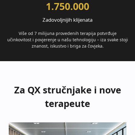
1.750.000
Zadovoljnijih klijenata
Više od 7 milijuna provedenih terapija potvrđuje
učinkovitost i povjerenje u našu tehnologiju – iza svake stoji
znanost, iskustvo i briga za čovjeka.
Za QX stručnjake i nove
terapeute