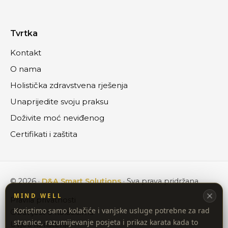
Tvrtka
Kontakt
O nama
Holistička zdravstvena rješenja
Unaprijedite svoju praksu
Doživite moć neviđenog
Certifikati i zaštita
©
2026
·
D&A Smart Solutions
·
Sva prava pridržana.
MIND WELL
Pravila privatnosti
Koristimo samo kolačiće i vanjske usluge potrebne za rad
Obavijest o kolačićima
stranice, razumijevanje posjeta i prikaz karata kada to
Uvjeti korištenja