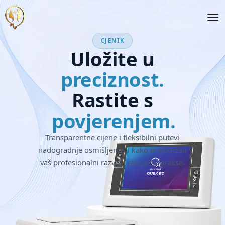
CJENIK
Uložite u
preciznost.
Rastite s
povjerenjem.
Transparentne cijene i fleksibilni putevi
nadogradnje osmišljeni su kako bi podržali
vaš profesionalni razvoj i rast vaše prakse.