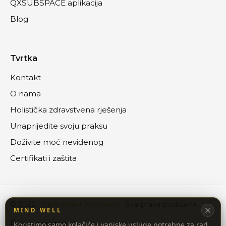
QXSUBSPACE aplikacija
Blog
Tvrtka
Kontakt
O nama
Holistička zdravstvena rješenja
Unaprijedite svoju praksu
Doživite moć neviđenog
Certifikati i zaštita
©
2026
·
D&A Smart Solutions
·
Sva prava pridržana.
MIND WELL
Pravila privatnosti
Koristimo samo kolačiće i vanjske usluge potrebne za rad