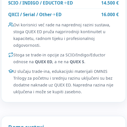
SCIO / INDIGO / EDUCTOR
ED
14.500 €
QXCI / Serial / Other
ED
16.000 €
Ovi korisnici već rade na naprednoj razini sustava,
stoga QUEX ED pruža najprirodniji kontinuitet u
kapacitetu, radnom tijeku i profesionalnoj
odgovornosti.
Stoga se trade-in opcije za SCIO/Indigo/Eductor
odnose na
QUEX ED
, a ne na
QUEX S
.
U slučaju trade-ina, edukacijski materijali OMNIS
Trilogy za početnu i srednju razinu uključeni su bez
dodatne naknade uz QUEX ED. Napredna razina nije
uključena i može se kupiti zasebno.
Demo sustavi