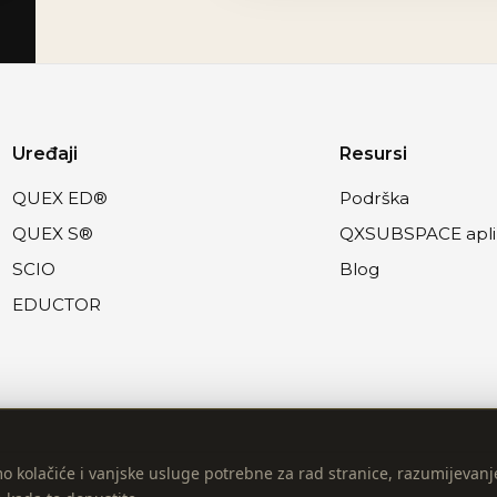
Uređaji
Resursi
QUEX ED®
Podrška
QUEX S®
QXSUBSPACE aplik
SCIO
Blog
EDUCTOR
L
o kolačiće i vanjske usluge potrebne za rad stranice, razumijevanj