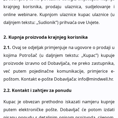
krajnjeg korisnika, prodaju ulaznica, sudjelovanje i
online webinare. Kupnjom ulaznice kupac ulaznice (u
daljnjem tekstu: „Sudionik”) prihvaća ove Uvjete.
2. Kupnja proizvoda krajnjeg korisnika
2.1.
Ovaj se odjeljak primjenjuje na ugovore o prodaji u
kojima Potrošač (u daljnjem tekstu: „Kupac”) kupuje
proizvode izravno od Dobavljača, ne preko zastupnika,
već putem pojedinačne komunikacije, primjerice e-
poštom. Kontakt e-pošte Dobavljača: info@mindwell.hr.
2.2.
Kontakt i zahtjev za ponudu
Kupac je obvezan prethodno iskazati namjeru kupnje
putem elektroničke pošte. Dobavljač će potom izdati
pisanu ponudu s detaljnim opisom proizvoda, cijenom,