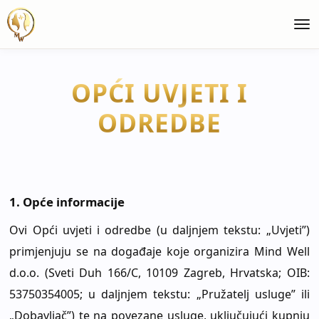
OPĆI UVJETI I
ODREDBE
1. Opće informacije
Ovi Opći uvjeti i odredbe (u daljnjem tekstu: „Uvjeti”)
primjenjuju se na događaje koje organizira Mind Well
d.o.o. (Sveti Duh 166/C, 10109 Zagreb, Hrvatska; OIB:
53750354005; u daljnjem tekstu: „Pružatelj usluge” ili
„Dobavljač”) te na povezane usluge, uključujući kupnju